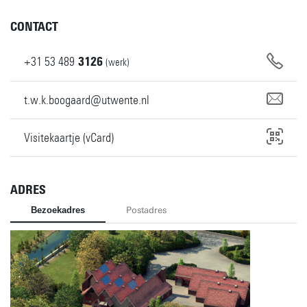
CONTACT
+31
53
489
3126
(werk)
t.w.k.boogaard@utwente.nl
Visitekaartje (vCard)
ADRES
Bezoekadres
Postadres