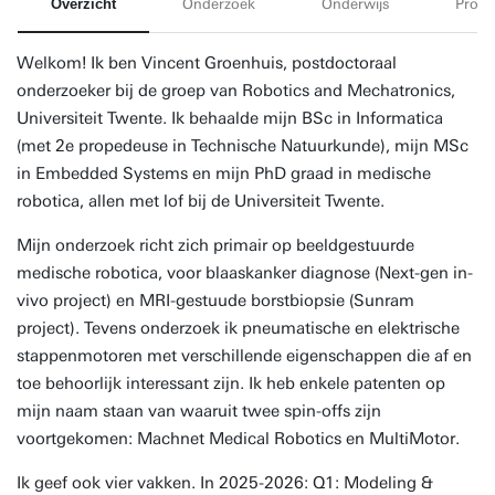
Overzicht
Onderzoek
Onderwijs
Proje
Welkom! Ik ben Vincent Groenhuis, postdoctoraal
onderzoeker bij de groep van Robotics and Mechatronics,
Universiteit Twente. Ik behaalde mijn BSc in Informatica
(met 2e propedeuse in Technische Natuurkunde), mijn MSc
in Embedded Systems en mijn PhD graad in medische
robotica, allen met lof bij de Universiteit Twente.
Mijn onderzoek richt zich primair op beeldgestuurde
medische robotica, voor blaaskanker diagnose (Next-gen in-
vivo project) en MRI-gestuude borstbiopsie (Sunram
project). Tevens onderzoek ik pneumatische en elektrische
stappenmotoren met verschillende eigenschappen die af en
toe behoorlijk interessant zijn. Ik heb enkele patenten op
mijn naam staan van waaruit twee spin-offs zijn
voortgekomen: Machnet Medical Robotics en MultiMotor.
Ik geef ook vier vakken. In 2025-2026: Q1: Modeling &