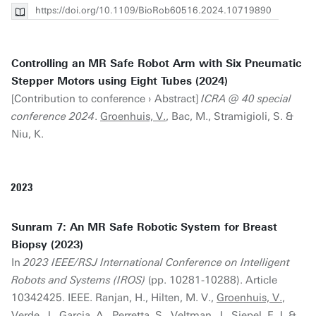
https://doi.org/10.1109/BioRob60516.2024.10719890
Controlling an MR Safe Robot Arm with Six Pneumatic
Stepper Motors using Eight Tubes (2024)
[Contribution to conference › Abstract]
ICRA @ 40 special
conference 2024
.
Groenhuis, V.
, Bac, M., Stramigioli, S. &
Niu, K.
2023
Sunram 7: An MR Safe Robotic System for Breast
Biopsy (2023)
In
2023 IEEE/RSJ International Conference on Intelligent
Robots and Systems (IROS)
(pp. 10281-10288). Article
10342425. IEEE. Ranjan, H., Hilten, M. V.,
Groenhuis, V.
,
Verde, J., Garcia, A., Perretta, S., Veltman, J., Siepel, F. J. &