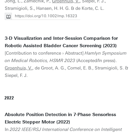
Jong, L., Zamecnik, P.,
Groenhuis, V.
, Siepel, F. J.,
Stramigioli, S., Hansen, H. H. G. & de Korte, C. L.
https://doi.org/10.1002/mp.16323
3-D Visualization and Inter-Session Comparison for
Robotic Assisted Bladder Cancer Screening (2023)
[Contribution to conference › Abstract]
Hamlyn Symposium
on Medical Robotics, HSMR 2023
(Accepted/In press).
Groenhuis, V.
, de Groot, A. G., Cornel, E. B., Stramigioli, S. &
Siepel, F. J.
2022
Absolute Position Detection in 7-Phase Sensorless
Electric Stepper Motor (2022)
In
2022 IEEE/RSJ International Conference on Intelligent