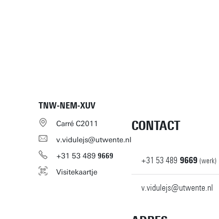
TNW-NEM-XUV
CONTACT
Carré C2011
v.vidulejs@utwente.nl
+31
53
489
9669
+31
53
489
9669
(werk)
Visitekaartje
v.vidulejs@utwente.nl