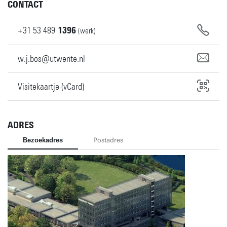
CONTACT
+31
53
489
1396
(werk)
w.j.bos@utwente.nl
Visitekaartje (vCard)
ADRES
Bezoekadres
Postadres