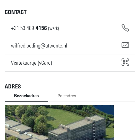
CONTACT
+31
53
489
4156
(werk)
wilfred.odding@utwente.nl
Visitekaartje (vCard)
ADRES
Bezoekadres
Postadres