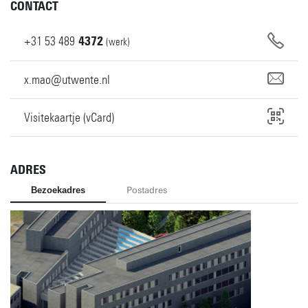
CONTACT
+31
53
489
4372
(werk)
x.mao@utwente.nl
Visitekaartje (vCard)
ADRES
Bezoekadres
Postadres