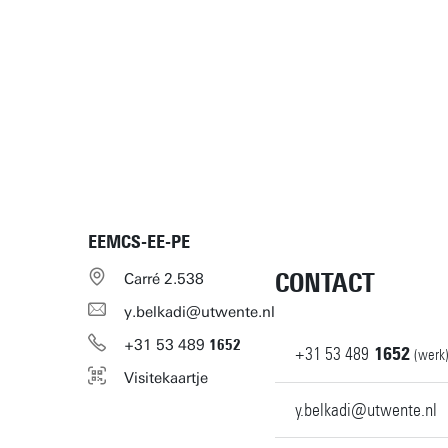
EEMCS-EE-PE
CONTACT
Carré 2.538
y.belkadi@utwente.nl
+31
53
489
1652
+31
53
489
1652
(werk
Visitekaartje
y.belkadi@utwente.nl