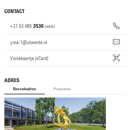
CONTACT
+31
53
489
3530
(werk)
y.ma-1@utwente.nl
Visitekaartje (vCard)
ADRES
Bezoekadres
Postadres