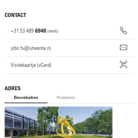
CONTACT
+31
53
489
6940
(werk)
yibo.fu@utwente.nl
Visitekaartje (vCard)
ADRES
Bezoekadres
Postadres